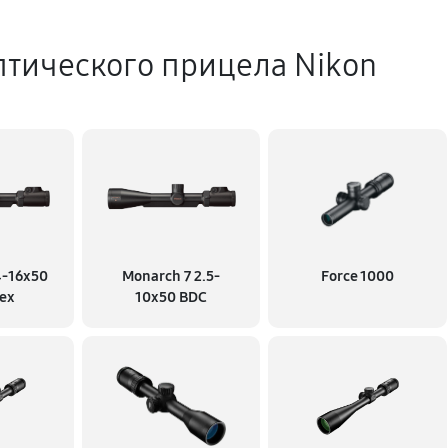
птического прицела Nikon
4-16x50
Monarch 7 2.5-
Force 1000
ex
10x50 BDC