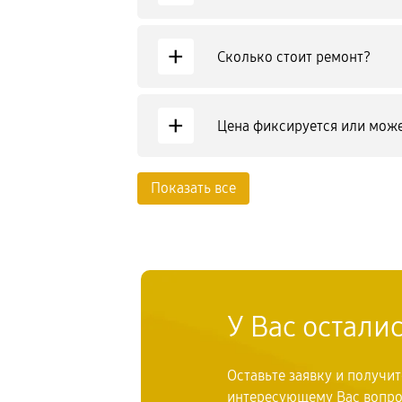
+
Сколько стоит ремонт?
+
Цена фиксируется или може
Показать все
У Вас остали
Оставьте заявку и получи
интересующему Вас вопр