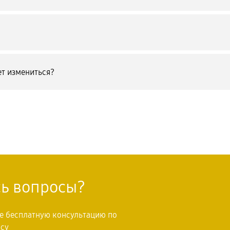
т измениться?
сь вопросы?
те бесплатную консультацию по
осу