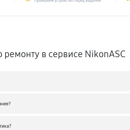
Проверяем устройство перед выдачей
о ремонту в сервисе NikonASC
анее?
тика?