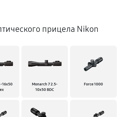
птического прицела Nikon
4-16x50
Monarch 7 2.5-
Force 1000
ex
10x50 BDC