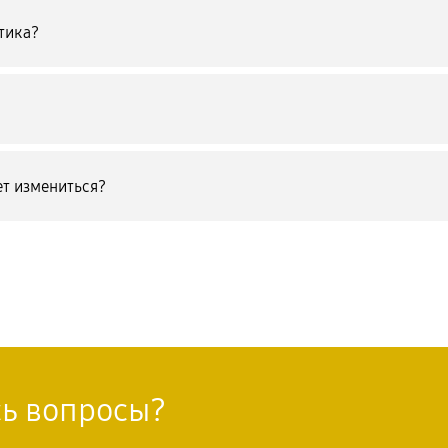
тика?
т измениться?
сь вопросы?