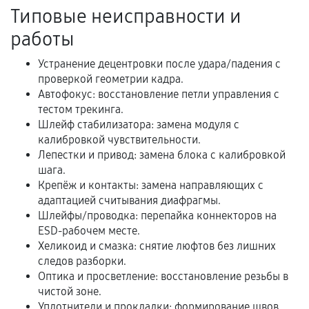
Типовые неисправности и
Документы на установленные комплектующие
и кассовый чек.
работы
Устранение децентровки после удара/падения с
проверкой геометрии кадра.
Расширенная гарантия
Автофокус: восстановление петли управления с
тестом трекинга.
В некоторых случаях возможно оформление
Шлейф стабилизатора: замена модуля с
расширенной гарантии. Стоимость, сроки и
калибровкой чувствительности.
условия продления согласовываются отдельно и
Лепестки и привод: замена блока с калибровкой
фиксируются в документах.
шага.
Крепёж и контакты: замена направляющих с
адаптацией считывания диафрагмы.
Шлейфы/проводка: перепайка коннекторов на
Когда гарантия не действует
ESD-рабочем месте.
Хеликоид и смазка: снятие люфтов без лишних
Нарушение правил эксплуатации,
следов разборки.
механические повреждения, попадание влаги,
Оптика и просветление: восстановление резьбы в
перегрев, коррозия.
чистой зоне.
Уплотнители и прокладки: формирование швов