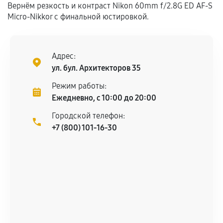
Вернём резкость и контраст Nikon 60mm f/2.8G ED AF-S
дефектов.
Micro-Nikkor с финальной юстировкой.
Установка была выполнена нашим сервисным
центром.
При этом гарантия на сами комплектующие
Адрес:
остается на стороне производителя или
ул. бул. Архитекторов 35
продавца. За качество сторонних деталей
Режим работы:
сервисный центр ответственности не несет.
Ежедневно, с 10:00 до 20:00
Городской телефон:
+7 (800) 101-16-30