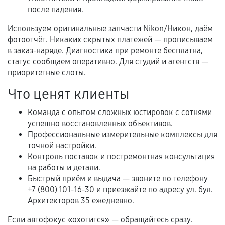
Самостоятельный ремонт или вмешательство
после падения.
третьих лиц.
Используем оригинальные запчасти Nikon/Никон, даём
Естественный износ деталей, если иное не
фотоотчёт. Никаких скрытых платежей — прописываем
предусмотрено отдельно.
в заказ-наряде. Диагностика при ремонте бесплатна,
Обращение после окончания гарантийного
статус сообщаем оперативно. Для студий и агентств —
срока.
приоритетные слоты.
Программные сбои, если это не указано в
Что ценят клиенты
отдельных условиях.
Команда с опытом сложных юстировок с сотнями
успешно восстановленных объективов.
Профессиональные измерительные комплексы для
Если комплектующие куплены
точной настройки.
самостоятельно
Контроль поставок и постремонтная консультация
на работы и детали.
Гарантия на выполненные работы может
Быстрый приём и выдача — звоните по телефону
сохраняться полностью или частично, если
+7 (800) 101-16-30 и приезжайте по адресу ул. бул.
соблюдены следующие условия:
Архитекторов 35 ежедневно.
Предоставленные детали подходят по
Если автофокус «охотится» — обращайтесь сразу.
техническим параметрам и не имеют внешних