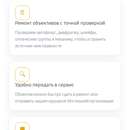
Устранение механических повреждений
📄
990 руб
60 минут
Ремонт объективов с точной проверкой
Ремонт электроники объектива Nikon 60mm f/2.8G
Проверяем автофокус, диафрагму, шлейфы,
ED AF-S Micro-Nikkor
оптические группы и механику, чтобы устранить
источник неисправности
990 руб
60 минут
Ремонт шлейфа оптического стабилизатора
660 руб
60 минут
🔍
Удобно передать в сервис
Ремонт передней линзы объектива
Объектив можно быстро сдать в ремонт или
880 руб
60 минут
отправить нашим курьером без лишней организации
Ремонт механических узлов
2090 руб
60 минут
🛡️