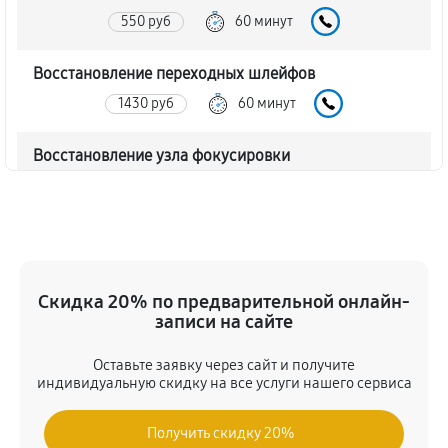
550 руб
60 минут
Восстановление переходных шлейфов
1430 руб
60 минут
Восстановление узла фокусировки
440 руб
60 минут
Ремонт диафрагмы объектива Nikon 60mm f/2.8G
ED AF-S Micro-Nikkor
880 руб
60 минут
Скидка 20% по предварительной онлайн-
записи на сайте
Восстановление после попадания влаги
Оставьте заявку через сайт и получите
1650 руб
60 минут
индивидуальную скидку на все услуги нашего сервиса
Чистка от пыли объектива Nikon 60mm f/2.8G ED
Получить скидку 20%