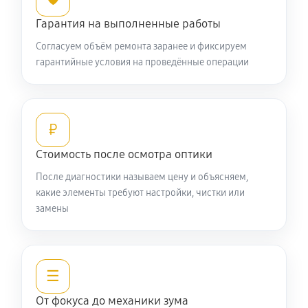
Ремонт кольца зуммирования
Гарантия на выполненные работы
440 руб
60 минут
Согласуем объём ремонта заранее и фиксируем
гарантийные условия на проведённые операции
Разблокировка заклинивания
610 руб
60 минут
Протяжка соединений трансфокатора
₽
1270 руб
60 минут
Стоимость после осмотра оптики
После диагностики называем цену и объясняем,
Замена светофильтра объектива Nikon 60mm f/2.8G
какие элементы требуют настройки, чистки или
ED AF-S Micro-Nikkor
замены
990 руб
60 минут
☰
От фокуса до механики зума