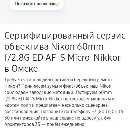
Что считается гарантийным случаем
Показать полностью
Повторное возникновение неисправности,
напрямую связанной с выполненным
ремонтом.
Сертифицированный сервис
Поломка установленной детали при
объектива Nikon 60mm
нормальной эксплуатации в течение
гарантийного срока.
f/2.8G ED AF-S Micro-Nikkor
Несоответствие комплектующей заявленным
в Омске
техническим характеристикам.
Требуется точная диагностика и бережный ремонт
Никон? Принимаем зумы и фикс-объективы Nikon,
Документы для подтверждения
соблюдаем заводские методики. Тестируем 60mm
гарантии
f/2.8G ED AF-S Micro-Nikkor по тестовым мишеням и
картам поля и предлагаем несколько сценариев
Гарантийный талон.
восстановления. Позвоните по телефону +7 (800) 101-16-
30 или приезжайте в наш сервис по адресу ул. бул.
Акт выполненных работ с датой, перечнем
Архитекторов 35 — приём ежедневно.
услуг и сроком гарантии.