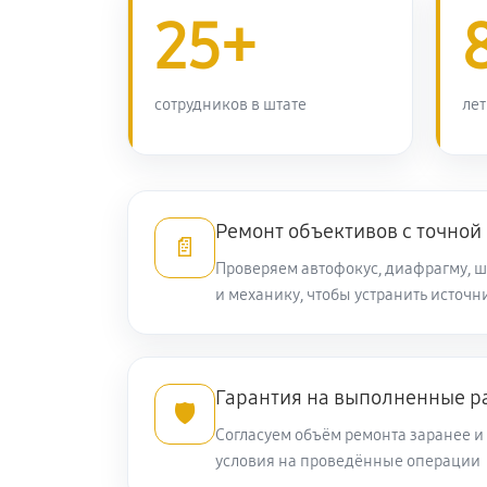
25+
Ремонт узла автофокуса
сотрудников в штате
лет
Замена переходных шлейфов
Устранение механических повреж
Ремонт объективов с точной
📄
Ремонт электроники объектива Ni
Проверяем автофокус, диафрагму, 
AF-S Nikkor
и механику, чтобы устранить источ
Ремонт шлейфа оптического стаб
Гарантия на выполненные р
🛡️
Ремонт передней линзы объектив
Согласуем объём ремонта заранее 
условия на проведённые операции
Ремонт механических узлов