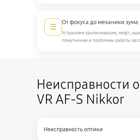
Ремонт кольца зуммирования
От фокуса до механики зума
☰
Устраняем заклинивание, люфт, оши
Разблокировка заклинивания
помутнение и проблемы работы авт
Протяжка соединений трансфокат
Замена светофильтра объектива N
Неисправности о
AF-S Nikkor
VR AF-S Nikkor
Неисправность оптики