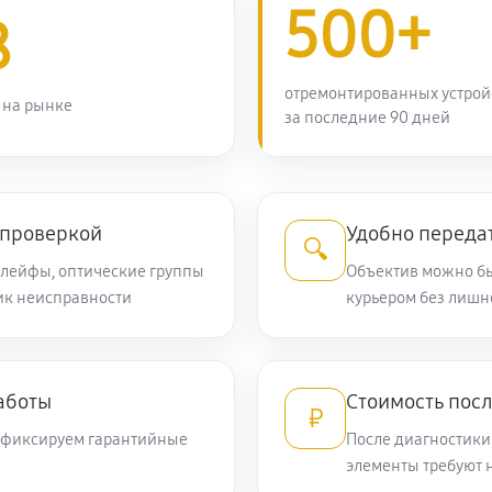
500+
8
1270 руб
отремонтированных устрой
 на рынке
за последние 90 дней
1320 руб
990 руб
дений
 проверкой
Удобно передат
🔍
kon 28-300mm f/3.5-5.6G ED VR
990 руб
шлейфы, оптические группы
Объектив можно бы
ник неисправности
курьером без лишн
660 руб
илизатора
аботы
Стоимость посл
₽
880 руб
а
и фиксируем гарантийные
После диагностики
элементы требуют 
2090 руб