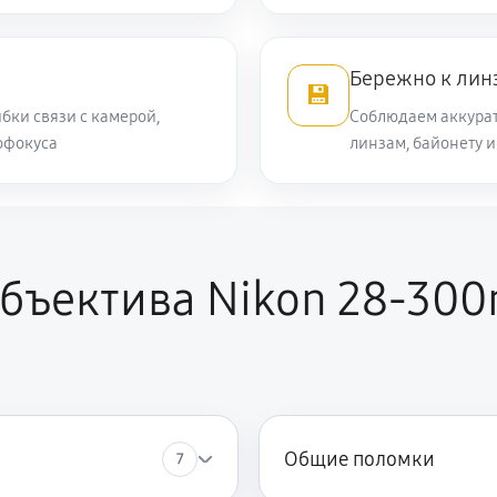
440 руб
Бережно к лин
💾
бки связи с камерой,
Соблюдаем аккурат
610 руб
офокуса
линзам, байонету 
1270 руб
ора
ikon 28-300mm f/3.5-5.6G ED VR
бъектива Nikon 28-300
990 руб
Общие поломки
7