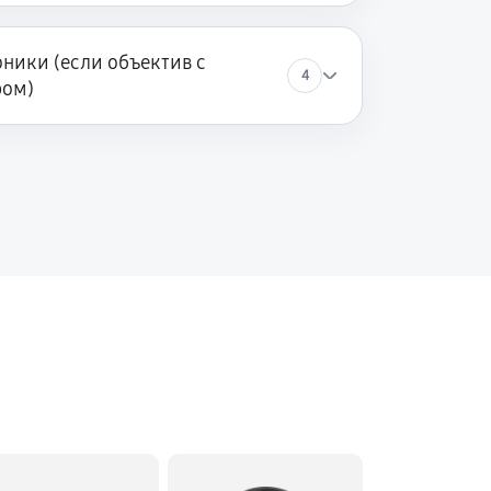
ники (если объектив с
4
ром)