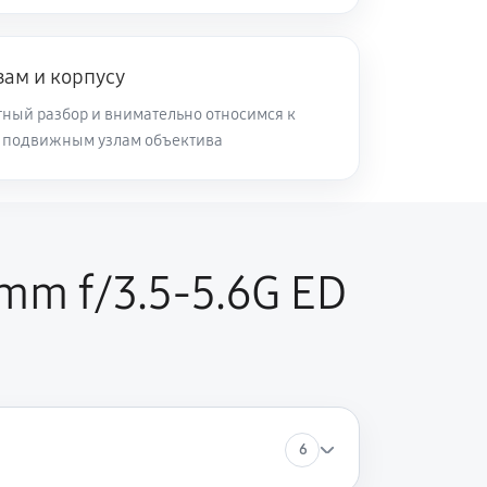
60 минут
Заказать
зам и корпусу
ный разбор и внимательно относимся к
60 минут
Заказать
и подвижным узлам объектива
60 минут
Заказать
mm f/3.5-5.6G ED
60 минут
Заказать
6