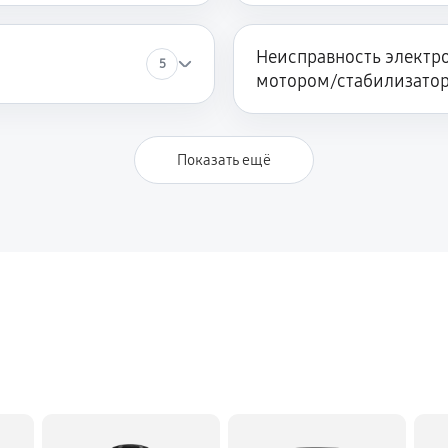
Неисправность электро
5
мотором/стабилизато
Показать ещё