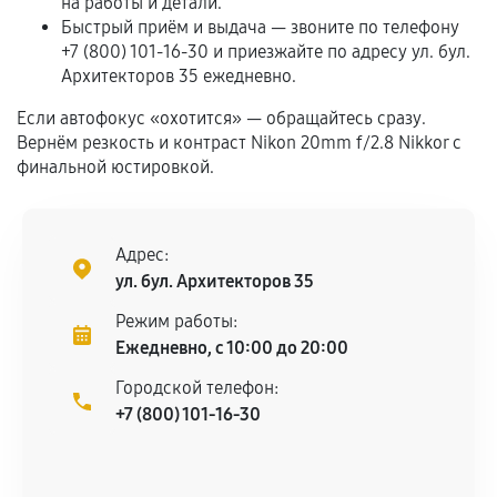
на работы и детали.
самостоятельно
Быстрый приём и выдача — звоните по телефону
+7 (800) 101-16-30 и приезжайте по адресу ул. бул.
Гарантия на выполненные работы может
Архитекторов 35 ежедневно.
сохраняться полностью или частично, если
соблюдены следующие условия:
Если автофокус «охотится» — обращайтесь сразу.
Вернём резкость и контраст Nikon 20mm f/2.8 Nikkor с
Предоставленные детали подходят по
финальной юстировкой.
техническим параметрам и не имеют внешних
дефектов.
Установка была выполнена нашим сервисным
Адрес:
центром.
ул. бул. Архитекторов 35
При этом гарантия на сами комплектующие
остается на стороне производителя или
Режим работы:
продавца. За качество сторонних деталей
Ежедневно, с 10:00 до 20:00
сервисный центр ответственности не несет.
Городской телефон:
+7 (800) 101-16-30