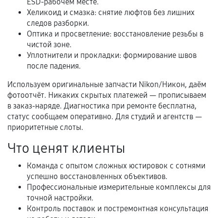
ESD-рабочем месте.
Хеликоид и смазка: снятие люфтов без лишних
Когда гарантия не действует
следов разборки.
Оптика и просветление: восстановление резьбы в
Нарушение правил эксплуатации,
чистой зоне.
механические повреждения, попадание влаги,
Уплотнители и прокладки: формирование швов
перегрев, коррозия.
после падения.
Самостоятельный ремонт или вмешательство
Используем оригинальные запчасти Nikon/Никон, даём
третьих лиц.
фотоотчёт. Никаких скрытых платежей — прописываем
Естественный износ деталей, если иное не
в заказ-наряде. Диагностика при ремонте бесплатна,
статус сообщаем оперативно. Для студий и агентств —
предусмотрено отдельно.
приоритетные слоты.
Обращение после окончания гарантийного
Что ценят клиенты
срока.
Программные сбои, если это не указано в
Команда с опытом сложных юстировок с сотнями
отдельных условиях.
успешно восстановленных объективов.
Профессиональные измерительные комплексы для
точной настройки.
Контроль поставок и постремонтная консультация
Если комплектующие куплены