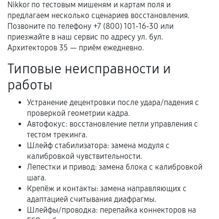
Nikkor по тестовым мишеням и картам поля и
Документы для подтверждения
предлагаем несколько сценариев восстановления.
гарантии
Позвоните по телефону +7 (800) 101-16-30 или
приезжайте в наш сервис по адресу ул. бул.
Гарантийный талон.
Архитекторов 35 — приём ежедневно.
Акт выполненных работ с датой, перечнем
Типовые неисправности и
услуг и сроком гарантии.
работы
Документы на установленные комплектующие
и кассовый чек.
Устранение децентровки после удара/падения с
проверкой геометрии кадра.
Автофокус: восстановление петли управления с
тестом трекинга.
Расширенная гарантия
Шлейф стабилизатора: замена модуля с
калибровкой чувствительности.
В некоторых случаях возможно оформление
Лепестки и привод: замена блока с калибровкой
расширенной гарантии. Стоимость, сроки и
шага.
условия продления согласовываются отдельно и
Крепёж и контакты: замена направляющих с
фиксируются в документах.
адаптацией считывания диафрагмы.
Шлейфы/проводка: перепайка коннекторов на