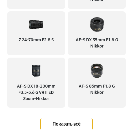
Z 24-70mm F2.8 S
AF-S DX 35mm F1.8 G
Nikkor
AF-S DX 18-200mm
AF-S 85mm F1.8 G
F3.5-5.6 G VR II ED
Nikkor
Zoom-Nikkor
Показать всё