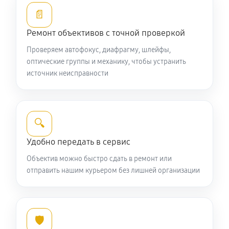
990 руб
60 минут
📄
Ремонт объективов с точной проверкой
Ремонт шлейфа оптического стабилизатора
Проверяем автофокус, диафрагму, шлейфы,
660 руб
60 минут
оптические группы и механику, чтобы устранить
источник неисправности
Ремонт передней линзы объектива
880 руб
60 минут
🔍
Ремонт механических узлов
2090 руб
60 минут
Удобно передать в сервис
Объектив можно быстро сдать в ремонт или
Ремонт кольца зуммирования
отправить нашим курьером без лишней организации
440 руб
60 минут
Разблокировка заклинивания
🛡️
610 руб
60 минут