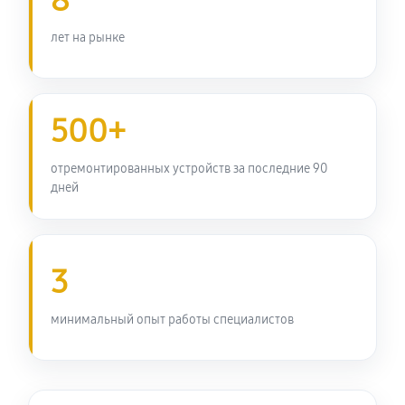
8
Nikkor
440 руб
60 минут
лет на рынке
Замена электронной платы
550 руб
60 минут
500+
Ремонт узла автофокуса
отремонтированных устройств за последние 90
1270 руб
60 минут
дней
Замена переходных шлейфов
1320 руб
60 минут
3
Устранение механических повреждений
минимальный опыт работы специалистов
990 руб
60 минут
Ремонт электроники объектива Nikon 20mm f/2.8
Nikkor