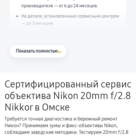
производителя — от 6 до 24 месяцев.
На детали, установленные сервисным центром
— до 3 месяцев.
Что считается гарантийным случаем
Показать полностью
Повторное возникновение неисправности,
напрямую связанной с выполненным
ремонтом.
Сертифицированный сервис
Поломка установленной детали при
объектива Nikon 20mm f/2.8
нормальной эксплуатации в течение
гарантийного срока.
Nikkor в Омске
Несоответствие комплектующей заявленным
техническим характеристикам.
Требуется точная диагностика и бережный ремонт
Никон? Принимаем зумы и фикс-объективы Nikon,
соблюдаем заводские методики. Тестируем 20mm f/2.8