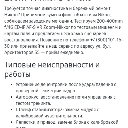
Требуется точная диагностика и бережный ремонт
Никон? Принимаем зумы и фикс-объективы Nikon,
Документы для подтверждения
соблюдаем заводские методики. Тестируем 200-400mm
гарантии
f/4G ED-IF AF-S VR Zoom-Nikkor по тестовым мишеням и
картам поля и предлагаем несколько сценариев
Гарантийный талон.
восстановления. Позвоните по телефону +7 (800) 101-16-
30 или приезжайте в наш сервис по адресу ул. бул.
Акт выполненных работ с датой, перечнем
Архитекторов 35 — приём ежедневно.
услуг и сроком гарантии.
Типовые неисправности и
Документы на установленные комплектующие
и кассовый чек.
работы
Устранение децентровки после удара/падения с
проверкой геометрии кадра.
Расширенная гарантия
Автофокус: восстановление петли управления с
тестом трекинга.
В некоторых случаях возможно оформление
Шлейф стабилизатора: замена модуля с
расширенной гарантии. Стоимость, сроки и
калибровкой чувствительности.
условия продления согласовываются отдельно и
Лепестки и привод: замена блока с калибровкой