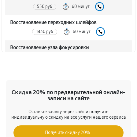
550 руб
60 минут
Восстановление переходных шлейфов
1430 руб
60 минут
Восстановление узла фокусировки
440 руб
60 минут
Ремонт диафрагмы объектива Nikon 200-400mm
f/4G ED-IF AF-S VR Zoom-Nikkor
880 руб
60 минут
Скидка 20% по предварительной онлайн-
записи на сайте
Восстановление после попадания влаги
Оставьте заявку через сайт и получите
1650 руб
60 минут
индивидуальную скидку на все услуги нашего сервиса
Чистка от пыли объектива Nikon 200-400mm f/4G
Получить скидку 20%