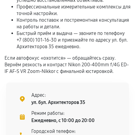
успешно восстановленных объективов.
Профессиональные измерительные комплексы для
Если комплектующие куплены
точной настройки.
самостоятельно
Контроль поставок и постремонтная консультация
на работы и детали.
Гарантия на выполненные работы может
Быстрый приём и выдача — звоните по телефону
сохраняться полностью или частично, если
+7 (800) 101-16-30 и приезжайте по адресу ул. бул.
соблюдены следующие условия:
Архитекторов 35 ежедневно.
Предоставленные детали подходят по
Если автофокус «охотится» — обращайтесь сразу.
техническим параметрам и не имеют внешних
Вернём резкость и контраст Nikon 200-400mm f/4G ED-
дефектов.
IF AF-S VR Zoom-Nikkor с финальной юстировкой.
Установка была выполнена нашим сервисным
центром.
При этом гарантия на сами комплектующие
Адрес:
остается на стороне производителя или
ул. бул. Архитекторов 35
продавца. За качество сторонних деталей
Режим работы:
сервисный центр ответственности не несет.
Ежедневно, с 10:00 до 20:00
Городской телефон: