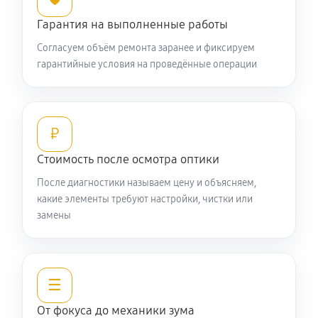
Ремонт кольца зуммирования
Гарантия на выполненные работы
440 руб
60 минут
Согласуем объём ремонта заранее и фиксируем
гарантийные условия на проведённые операции
Разблокировка заклинивания
610 руб
60 минут
Протяжка соединений трансфокатора
₽
1270 руб
60 минут
Стоимость после осмотра оптики
После диагностики называем цену и объясняем,
Замена светофильтра объектива Nikon 200-400mm
какие элементы требуют настройки, чистки или
f/4G ED-IF AF-S VR Zoom-Nikkor
замены
990 руб
60 минут
☰
От фокуса до механики зума