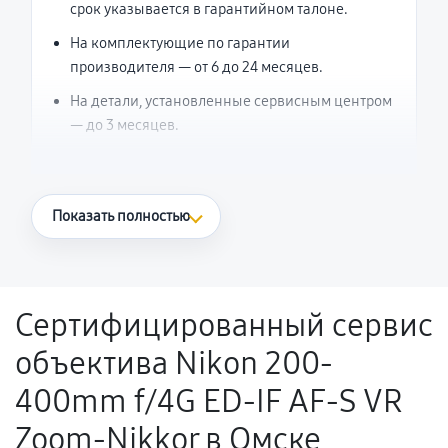
срок указывается в гарантийном талоне.
На комплектующие по гарантии
производителя — от 6 до 24 месяцев.
На детали, установленные сервисным центром
— до 3 месяцев.
Что считается гарантийным случаем
Показать полностью
Повторное возникновение неисправности,
напрямую связанной с выполненным
ремонтом.
Сертифицированный сервис
Поломка установленной детали при
объектива Nikon 200-
нормальной эксплуатации в течение
гарантийного срока.
400mm f/4G ED-IF AF-S VR
Несоответствие комплектующей заявленным
Zoom-Nikkor в Омске
техническим характеристикам.