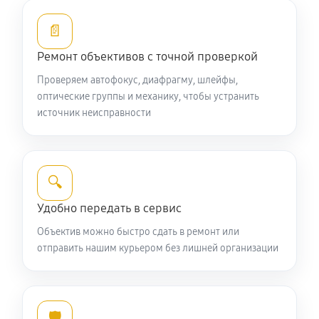
Устранение механических повреждений
📄
990 руб
60 минут
Ремонт объективов с точной проверкой
Ремонт электроники объектива Nikon 200-400mm
Проверяем автофокус, диафрагму, шлейфы,
f/4G ED-IF AF-S VR Zoom-Nikkor
оптические группы и механику, чтобы устранить
источник неисправности
990 руб
60 минут
Ремонт шлейфа оптического стабилизатора
660 руб
60 минут
🔍
Удобно передать в сервис
Ремонт передней линзы объектива
Объектив можно быстро сдать в ремонт или
880 руб
60 минут
отправить нашим курьером без лишней организации
Ремонт механических узлов
2090 руб
60 минут
🛡️