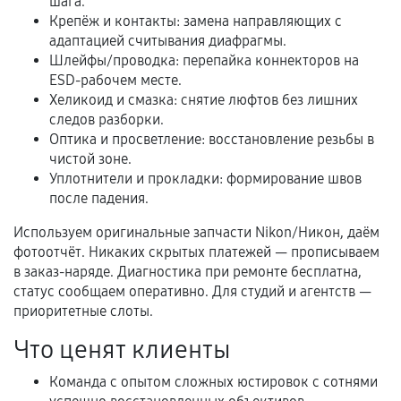
фиксируются в документах.
шага.
Крепёж и контакты: замена направляющих с
адаптацией считывания диафрагмы.
Шлейфы/проводка: перепайка коннекторов на
Когда гарантия не действует
ESD-рабочем месте.
Хеликоид и смазка: снятие люфтов без лишних
Нарушение правил эксплуатации,
следов разборки.
механические повреждения, попадание влаги,
Оптика и просветление: восстановление резьбы в
перегрев, коррозия.
чистой зоне.
Уплотнители и прокладки: формирование швов
Самостоятельный ремонт или вмешательство
после падения.
третьих лиц.
Используем оригинальные запчасти Nikon/Никон, даём
Естественный износ деталей, если иное не
фотоотчёт. Никаких скрытых платежей — прописываем
предусмотрено отдельно.
в заказ-наряде. Диагностика при ремонте бесплатна,
Обращение после окончания гарантийного
статус сообщаем оперативно. Для студий и агентств —
срока.
приоритетные слоты.
Программные сбои, если это не указано в
Что ценят клиенты
отдельных условиях.
Команда с опытом сложных юстировок с сотнями