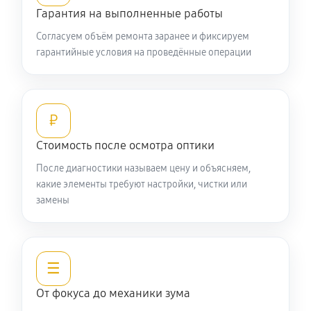
Гарантия на выполненные работы
440 руб
60 минут
Согласуем объём ремонта заранее и фиксируем
гарантийные условия на проведённые операции
Разблокировка заклинивания
610 руб
60 минут
Протяжка соединений трансфокатора
₽
1270 руб
60 минут
Стоимость после осмотра оптики
После диагностики называем цену и объясняем,
Замена светофильтра объектива Nikon 180mm
какие элементы требуют настройки, чистки или
f/2.8D ED-IF AF Nikkor
замены
990 руб
60 минут
☰
От фокуса до механики зума