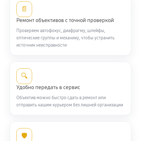
Устранение механических повреждений
📄
990 руб
60 минут
Ремонт объективов с точной проверкой
Ремонт электроники объектива Nikon 180mm
Проверяем автофокус, диафрагму, шлейфы,
f/2.8D ED-IF AF Nikkor
оптические группы и механику, чтобы устранить
источник неисправности
990 руб
60 минут
Ремонт шлейфа оптического стабилизатора
660 руб
60 минут
🔍
Удобно передать в сервис
Ремонт передней линзы объектива
Объектив можно быстро сдать в ремонт или
880 руб
60 минут
отправить нашим курьером без лишней организации
Ремонт механических узлов
2090 руб
60 минут
🛡️
Ремонт кольца зуммирования