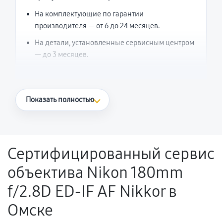
На комплектующие по гарантии
производителя — от 6 до 24 месяцев.
На детали, установленные сервисным центром
— до 3 месяцев.
Что считается гарантийным случаем
Показать полностью
Повторное возникновение неисправности,
напрямую связанной с выполненным
ремонтом.
Сертифицированный сервис
Поломка установленной детали при
объектива Nikon 180mm
нормальной эксплуатации в течение
гарантийного срока.
f/2.8D ED-IF AF Nikkor в
Несоответствие комплектующей заявленным
Омске
техническим характеристикам.