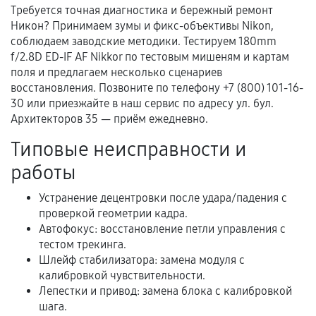
Требуется точная диагностика и бережный ремонт
Никон? Принимаем зумы и фикс-объективы Nikon,
Документы для подтверждения
соблюдаем заводские методики. Тестируем 180mm
гарантии
f/2.8D ED-IF AF Nikkor по тестовым мишеням и картам
поля и предлагаем несколько сценариев
Гарантийный талон.
восстановления. Позвоните по телефону +7 (800) 101-16-
30 или приезжайте в наш сервис по адресу ул. бул.
Акт выполненных работ с датой, перечнем
Архитекторов 35 — приём ежедневно.
услуг и сроком гарантии.
Типовые неисправности и
Документы на установленные комплектующие
и кассовый чек.
работы
Устранение децентровки после удара/падения с
проверкой геометрии кадра.
Расширенная гарантия
Автофокус: восстановление петли управления с
тестом трекинга.
В некоторых случаях возможно оформление
Шлейф стабилизатора: замена модуля с
расширенной гарантии. Стоимость, сроки и
калибровкой чувствительности.
условия продления согласовываются отдельно и
Лепестки и привод: замена блока с калибровкой
фиксируются в документах.
шага.