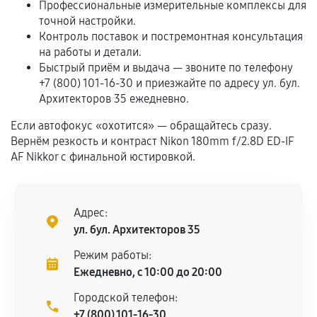
Профессиональные измерительные комплексы для
Если комплектующие куплены
точной настройки.
самостоятельно
Контроль поставок и постремонтная консультация
на работы и детали.
Гарантия на выполненные работы может
Быстрый приём и выдача — звоните по телефону
сохраняться полностью или частично, если
+7 (800) 101-16-30 и приезжайте по адресу ул. бул.
соблюдены следующие условия:
Архитекторов 35 ежедневно.
Предоставленные детали подходят по
Если автофокус «охотится» — обращайтесь сразу.
техническим параметрам и не имеют внешних
Вернём резкость и контраст Nikon 180mm f/2.8D ED-IF
дефектов.
AF Nikkor с финальной юстировкой.
Установка была выполнена нашим сервисным
центром.
При этом гарантия на сами комплектующие
Адрес:
остается на стороне производителя или
ул. бул. Архитекторов 35
продавца. За качество сторонних деталей
Режим работы:
сервисный центр ответственности не несет.
Ежедневно, с 10:00 до 20:00
Городской телефон:
+7 (800) 101-16-30