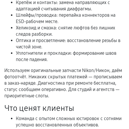
Крепёж и контакты: замена направляющих с
адаптацией считывания диафрагмы.
Шлейфы/проводка: перепайка коннекторов на
Когда гарантия не действует
ESD-рабочем месте.
Хеликоид и смазка: снятие люфтов без лишних
Нарушение правил эксплуатации,
следов разборки.
механические повреждения, попадание влаги,
Оптика и просветление: восстановление резьбы в
перегрев, коррозия.
чистой зоне.
Уплотнители и прокладки: формирование швов
Самостоятельный ремонт или вмешательство
после падения.
третьих лиц.
Используем оригинальные запчасти Nikon/Никон, даём
Естественный износ деталей, если иное не
фотоотчёт. Никаких скрытых платежей — прописываем
предусмотрено отдельно.
в заказ-наряде. Диагностика при ремонте бесплатна,
Обращение после окончания гарантийного
статус сообщаем оперативно. Для студий и агентств —
срока.
приоритетные слоты.
Программные сбои, если это не указано в
Что ценят клиенты
отдельных условиях.
Команда с опытом сложных юстировок с сотнями
успешно восстановленных объективов.