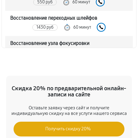
550 руб
60 минут
Восстановление переходных шлейфов
1430 руб
60 минут
Восстановление узла фокусировки
440 руб
60 минут
Ремонт диафрагмы объектива Nikon 180mm f/2.8D
ED-IF AF Nikkor
880 руб
60 минут
Скидка 20% по предварительной онлайн-
записи на сайте
Восстановление после попадания влаги
Оставьте заявку через сайт и получите
1650 руб
60 минут
индивидуальную скидку на все услуги нашего сервиса
Чистка от пыли объектива Nikon 180mm f/2.8D ED-
Получить скидку 20%
IF AF Nikkor