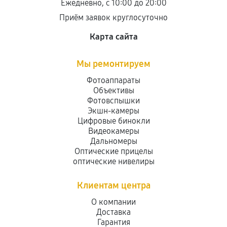
Ежедневно, с 10:00 до 20:00
продавца. За качество сторонних деталей
Приём заявок круглосуточно
сервисный центр ответственности не несет.
Карта сайта
Мы ремонтируем
Фотоаппараты
Объективы
Фотовспышки
Экшн-камеры
Цифровые бинокли
Видеокамеры
Дальномеры
Оптические прицелы
оптические нивелиры
Клиентам центра
О компании
Доставка
Гарантия