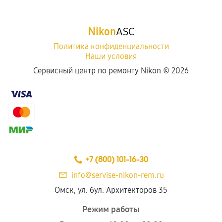
срока.
Программные сбои, если это не указано в
Nikon
ASC
отдельных условиях.
Политика конфиденциальности
Наши условия
Если комплектующие куплены
Сервисный центр по ремонту Nikon ©
2026
самостоятельно
Гарантия на выполненные работы может
сохраняться полностью или частично, если
соблюдены следующие условия:
Предоставленные детали подходят по
техническим параметрам и не имеют внешних
+7 (800) 101-16-30
дефектов.
info@servise-nikon-rem.ru
Установка была выполнена нашим сервисным
Омск, ул. бул. Архитекторов 35
центром.
При этом гарантия на сами комплектующие
Режим работы
остается на стороне производителя или