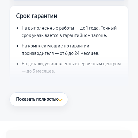
Срок гарантии
На выполненные работы — до 1 года. Точный
срок указывается в гарантийном талоне.
На комплектующие по гарантии
производителя — от 6 до 24 месяцев.
На детали, установленные сервисным центром
— до 3 месяцев.
Что считается гарантийным случаем
Показать полностью
Повторное возникновение неисправности,
напрямую связанной с выполненным
ремонтом.
Поломка установленной детали при