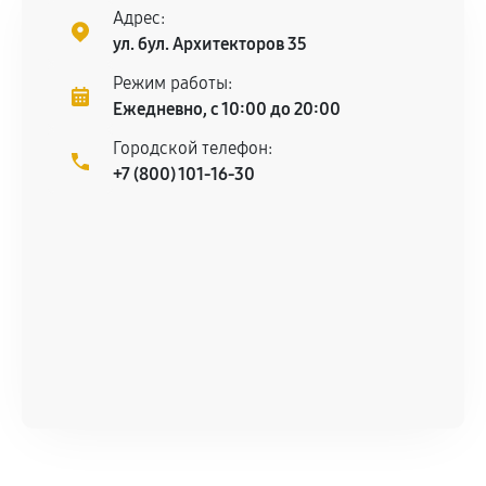
нормальной эксплуатации в течение
Адрес:
гарантийного срока.
ул. бул. Архитекторов 35
Несоответствие комплектующей заявленным
Режим работы:
техническим характеристикам.
Ежедневно, с 10:00 до 20:00
Городской телефон:
+7 (800) 101-16-30
Документы для подтверждения
гарантии
Гарантийный талон.
Акт выполненных работ с датой, перечнем
услуг и сроком гарантии.
Документы на установленные комплектующие
и кассовый чек.
Расширенная гарантия