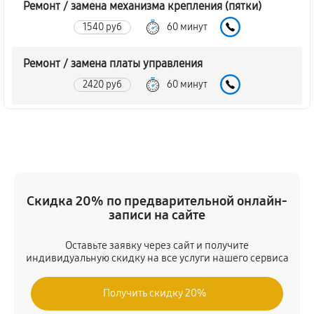
Ремонт / замена механизма крепления (пятки)
1540 руб
60 минут
Ремонт / замена платы управления
2420 руб
60 минут
Замена / ремонт инфракрасного датчика
2200 руб
60 минут
Ремонт крышки батарейного отсека
Скидка 20% по предварительной онлайн-
1980 руб
60 минут
записи на сайте
Замена ультразвукового мотора
Оставьте заявку через сайт и получите
1980 руб
60 минут
индивидуальную скидку на все услуги нашего сервиса
Получить скидку 20%