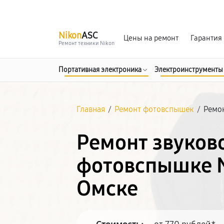
г. Омск
Ежедневно, с 10:00 до 20:00
Nikon
ASC
Цены на ремонт
Гарантия
Ремонт техники Nikon
Портативная электроника
Электроинструменты
Главная
/
Ремонт фотовспышек
/
Ремо
Ремонт звуков
фотовспышке N
Омске