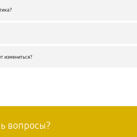
тика?
т измениться?
сь вопросы?