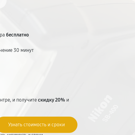
тра
бесплатно
чение 30 минут
т
нтре, и получите
скидку 20%
и