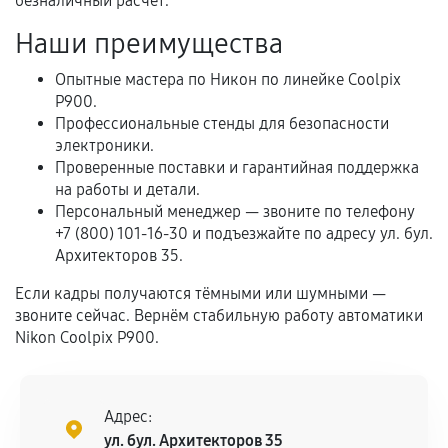
безналичный расчёт.
Самостоятельный ремонт или вмешательство
Наши преимущества
третьих лиц.
Естественный износ деталей, если иное не
Опытные мастера по Никон по линейке Coolpix
предусмотрено отдельно.
P900.
Профессиональные стенды для безопасности
Обращение после окончания гарантийного
электроники.
срока.
Проверенные поставки и гарантийная поддержка
на работы и детали.
Программные сбои, если это не указано в
Персональный менеджер — звоните по телефону
отдельных условиях.
+7 (800) 101-16-30 и подъезжайте по адресу ул. бул.
Архитекторов 35.
Если кадры получаются тёмными или шумными —
Если комплектующие куплены
звоните сейчас. Вернём стабильную работу автоматики
самостоятельно
Nikon Coolpix P900.
Гарантия на выполненные работы может
сохраняться полностью или частично, если
соблюдены следующие условия:
Адрес:
Предоставленные детали подходят по
ул. бул. Архитекторов 35