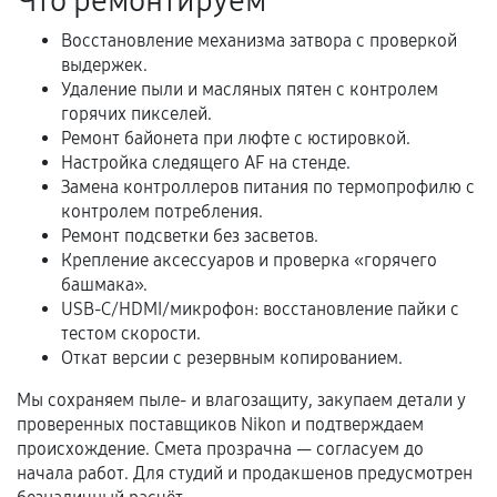
Что ремонтируем
услуг и сроком гарантии.
Восстановление механизма затвора с проверкой
Документы на установленные комплектующие
выдержек.
и кассовый чек.
Удаление пыли и масляных пятен с контролем
горячих пикселей.
Ремонт байонета при люфте с юстировкой.
Расширенная гарантия
Настройка следящего AF на стенде.
Замена контроллеров питания по термопрофилю с
В некоторых случаях возможно оформление
контролем потребления.
расширенной гарантии. Стоимость, сроки и
Ремонт подсветки без засветов.
Крепление аксессуаров и проверка «горячего
условия продления согласовываются отдельно и
башмака».
фиксируются в документах.
USB-C/HDMI/микрофон: восстановление пайки с
тестом скорости.
Откат версии с резервным копированием.
Когда гарантия не действует
Мы сохраняем пыле- и влагозащиту, закупаем детали у
проверенных поставщиков Nikon и подтверждаем
Нарушение правил эксплуатации,
происхождение. Смета прозрачна — согласуем до
механические повреждения, попадание влаги,
начала работ. Для студий и продакшенов предусмотрен
перегрев, коррозия.