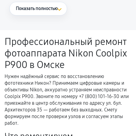
Что считается гарантийным случаем
Показать полностью
Повторное возникновение неисправности,
напрямую связанной с выполненным
ремонтом.
Профессиональный ремонт
Поломка установленной детали при
фотоаппарата Nikon Coolpix
нормальной эксплуатации в течение
гарантийного срока.
P900 в Омске
Несоответствие комплектующей заявленным
техническим характеристикам.
Нужен надёжный сервис по восстановлению
фототехники Никон? Принимаем цифровые камеры и
объективы Nikon, аккуратно устраняем неисправности
Coolpix P900. Звоните по номеру +7 (800) 101-16-30 или
Документы для подтверждения
приезжайте в центр обслуживания по адресу ул. бул.
гарантии
Архитекторов 35 — работаем без выходных. Смету
формируем после проверки узлов и согласуем этапы
Гарантийный талон.
работ.
Акт выполненных работ с датой, перечнем