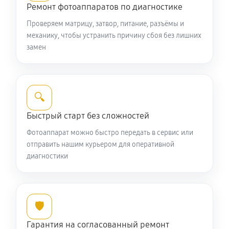
Ремонт фотоаппаратов по диагностике
Юстировка фотоаппарата Nikon Coolpix P900
Проверяем матрицу, затвор, питание, разъёмы и
1870 руб
60 минут
механику, чтобы устранить причину сбоя без лишних
замен
Комплексная чистка фотоаппарата Nikon Coolpix
P900
3850 руб
60 минут
🔍
Программный ремонт фотоаппарата Nikon Coolpix
Быстрый старт без сложностей
P900
Фотоаппарат можно быстро передать в сервис или
3190 руб
60 минут
отправить нашим курьером для оперативной
диагностики
🛡️
Гарантия на согласованный ремонт