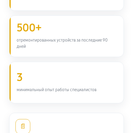
3140 руб
60 минут
Замена передней панели
500+
2970 руб
60 минут
отремонтированных устройств за последние 90
Замена задней панели
дней
2310 руб
60 минут
Замена линз фотоаппарата Nikon Coolpix P900
3
2700 руб
60 минут
минимальный опыт работы специалистов
Замена диска управления
2310 руб
60 минут
Замена вспышки фотоаппарата Nikon Coolpix P900
📄
3360 руб
60 минут