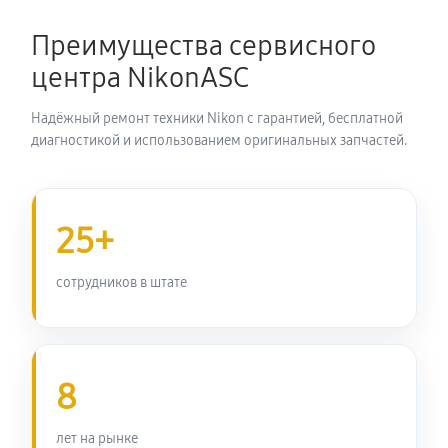
Замена затвора фотоаппарата Nikon Coolpix P900
Преимущества сервисного
2530 руб
60 минут
центра NikonASC
Замена корпуса фотоаппарата Nikon Coolpix P900
Надёжный ремонт техники Nikon с гарантией, бесплатной
2420 руб
60 минут
диагностикой и использованием оригинальных запчастей.
Замена контроллера питания
2750 руб
60 минут
25+
Замена дисплея (экрана)
сотрудников в штате
2420 руб
60 минут
Замена фокусировочного экрана
8
2970 руб
60 минут
Замена устройства стабилизации
лет на рынке