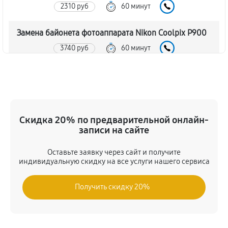
2310 руб
60 минут
Замена байонета фотоаппарата Nikon Coolpix P900
3740 руб
60 минут
Чистка CCD/CMOS матрицы
3850 руб
60 минут
Устранение битых пикселей на CCD/CMOS матрице
Скидка 20% по предварительной онлайн-
записи на сайте
4290 руб
60 минут
Оставьте заявку через сайт и получите
Замена платы отсека карты памяти
индивидуальную скидку на все услуги нашего сервиса
4180 руб
60 минут
Получить скидку 20%
Замена материнской платы
3630 руб
60 минут