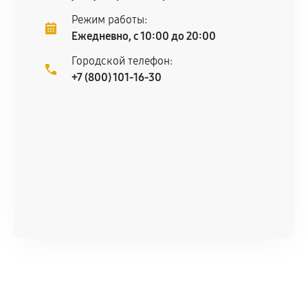
техническим параметрам и не имеют внешних
Режим работы:
дефектов.
Ежедневно, с 10:00 до 20:00
Установка была выполнена нашим сервисным
Городской телефон:
центром.
+7 (800) 101-16-30
При этом гарантия на сами комплектующие
остается на стороне производителя или
продавца. За качество сторонних деталей
сервисный центр ответственности не несет.