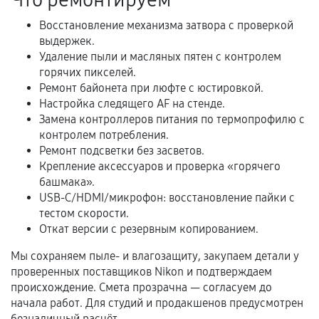
Что ремонтируем
услуг и сроком гарантии.
Восстановление механизма затвора с проверкой
Документы на установленные комплектующие
выдержек.
и кассовый чек.
Удаление пыли и масляных пятен с контролем
горячих пикселей.
Ремонт байонета при люфте с юстировкой.
Расширенная гарантия
Настройка следящего AF на стенде.
Замена контроллеров питания по термопрофилю с
В некоторых случаях возможно оформление
контролем потребления.
расширенной гарантии. Стоимость, сроки и
Ремонт подсветки без засветов.
Крепление аксессуаров и проверка «горячего
условия продления согласовываются отдельно и
башмака».
фиксируются в документах.
USB-C/HDMI/микрофон: восстановление пайки с
тестом скорости.
Откат версии с резервным копированием.
Когда гарантия не действует
Мы сохраняем пыле- и влагозащиту, закупаем детали у
проверенных поставщиков Nikon и подтверждаем
Нарушение правил эксплуатации,
происхождение. Смета прозрачна — согласуем до
механические повреждения, попадание влаги,
начала работ. Для студий и продакшенов предусмотрен
перегрев, коррозия.
безналичный расчёт.