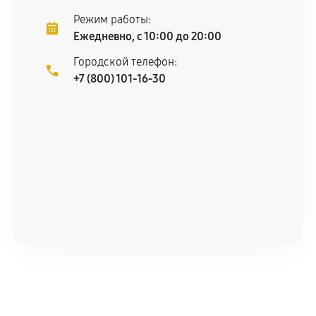
техническим параметрам и не имеют внешних
Режим работы:
дефектов.
Ежедневно, с 10:00 до 20:00
Установка была выполнена нашим сервисным
Городской телефон:
центром.
+7 (800) 101-16-30
При этом гарантия на сами комплектующие
остается на стороне производителя или
продавца. За качество сторонних деталей
сервисный центр ответственности не несет.