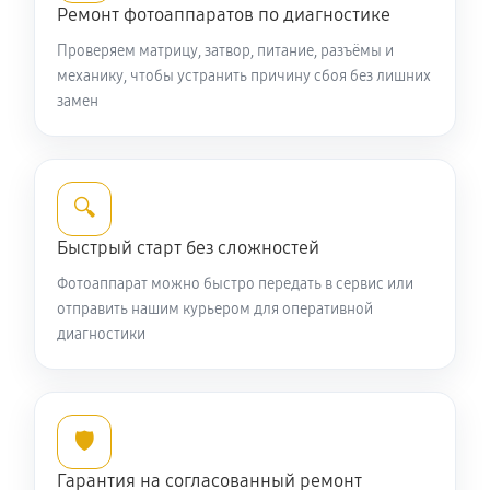
Ремонт фотоаппаратов по диагностике
Юстировка фотоаппарата Nikon Coolpix P100
Проверяем матрицу, затвор, питание, разъёмы и
1870 руб
60 минут
механику, чтобы устранить причину сбоя без лишних
замен
Комплексная чистка фотоаппарата Nikon Coolpix
P100
3850 руб
60 минут
🔍
Программный ремонт фотоаппарата Nikon Coolpix
Быстрый старт без сложностей
P100
Фотоаппарат можно быстро передать в сервис или
3190 руб
60 минут
отправить нашим курьером для оперативной
диагностики
🛡️
Гарантия на согласованный ремонт