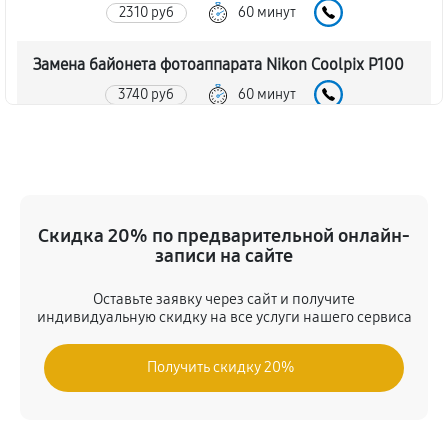
2310 руб
60 минут
Замена байонета фотоаппарата Nikon Coolpix P100
3740 руб
60 минут
Чистка CCD/CMOS матрицы
3850 руб
60 минут
Устранение битых пикселей на CCD/CMOS матрице
Скидка 20% по предварительной онлайн-
записи на сайте
4290 руб
60 минут
Оставьте заявку через сайт и получите
Замена платы отсека карты памяти
индивидуальную скидку на все услуги нашего сервиса
4180 руб
60 минут
Получить скидку 20%
Замена материнской платы
3630 руб
60 минут