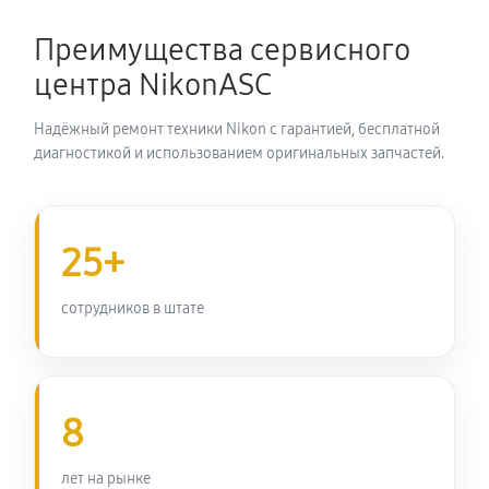
Замена затвора фотоаппарата Nikon Coolpix P100
Преимущества сервисного
2530 руб
60 минут
центра NikonASC
Замена корпуса фотоаппарата Nikon Coolpix P100
Надёжный ремонт техники Nikon с гарантией, бесплатной
2420 руб
60 минут
диагностикой и использованием оригинальных запчастей.
Замена контроллера питания
2750 руб
60 минут
25+
Замена дисплея (экрана)
сотрудников в штате
2420 руб
60 минут
Замена фокусировочного экрана
8
2970 руб
60 минут
Замена устройства стабилизации
лет на рынке