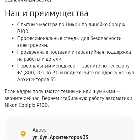
Самостоятельный ремонт или вмешательство
Наши преимущества
третьих лиц.
Естественный износ деталей, если иное не
Опытные мастера по Никон по линейке Coolpix
предусмотрено отдельно.
P100.
Профессиональные стенды для безопасности
Обращение после окончания гарантийного
электроники.
срока.
Проверенные поставки и гарантийная поддержка
на работы и детали.
Программные сбои, если это не указано в
Персональный менеджер — звоните по телефону
отдельных условиях.
+7 (800) 101-16-30 и подъезжайте по адресу ул. бул.
Архитекторов 35.
Если кадры получаются тёмными или шумными —
Если комплектующие куплены
звоните сейчас. Вернём стабильную работу автоматики
самостоятельно
Nikon Coolpix P100.
Гарантия на выполненные работы может
сохраняться полностью или частично, если
соблюдены следующие условия:
Адрес:
Предоставленные детали подходят по
ул. бул. Архитекторов 35