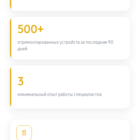
3140 руб
60 минут
Замена передней панели
500+
2970 руб
60 минут
отремонтированных устройств за последние 90
Замена задней панели
дней
2310 руб
60 минут
Замена линз фотоаппарата Nikon Coolpix P100
3
2700 руб
60 минут
минимальный опыт работы специалистов
Замена диска управления
2310 руб
60 минут
Замена вспышки фотоаппарата Nikon Coolpix P100
📄
3360 руб
60 минут