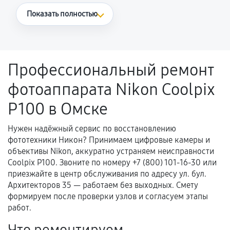
Что считается гарантийным случаем
Показать полностью
Повторное возникновение неисправности,
напрямую связанной с выполненным
ремонтом.
Профессиональный ремонт
Поломка установленной детали при
фотоаппарата Nikon Coolpix
нормальной эксплуатации в течение
гарантийного срока.
P100 в Омске
Несоответствие комплектующей заявленным
техническим характеристикам.
Нужен надёжный сервис по восстановлению
фототехники Никон? Принимаем цифровые камеры и
объективы Nikon, аккуратно устраняем неисправности
Coolpix P100. Звоните по номеру +7 (800) 101-16-30 или
Документы для подтверждения
приезжайте в центр обслуживания по адресу ул. бул.
гарантии
Архитекторов 35 — работаем без выходных. Смету
формируем после проверки узлов и согласуем этапы
Гарантийный талон.
работ.
Акт выполненных работ с датой, перечнем