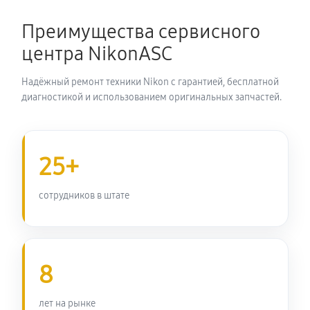
Замена затвора фотоаппарата Nikon Coolpix L105
Преимущества сервисного
2530 руб
60 минут
центра NikonASC
Замена корпуса фотоаппарата Nikon Coolpix L105
Надёжный ремонт техники Nikon с гарантией, бесплатной
2420 руб
60 минут
диагностикой и использованием оригинальных запчастей.
Замена контроллера питания
2750 руб
60 минут
25+
Замена дисплея (экрана)
сотрудников в штате
2420 руб
60 минут
Замена фокусировочного экрана
8
2970 руб
60 минут
Замена устройства стабилизации
лет на рынке