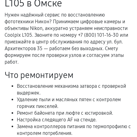
L105 в Омске
Несоответствие комплектующей заявленным
техническим характеристикам.
Нужен надёжный сервис по восстановлению
фототехники Никон? Принимаем цифровые камеры и
объективы Nikon, аккуратно устраняем неисправности
Coolpix L105. Звоните по номеру +7 (800) 101-16-30 или
Документы для подтверждения
приезжайте в центр обслуживания по адресу ул. бул.
гарантии
Архитекторов 35 — работаем без выходных. Смету
формируем после проверки узлов и согласуем этапы
Гарантийный талон.
работ.
Акт выполненных работ с датой, перечнем
Что ремонтируем
услуг и сроком гарантии.
Восстановление механизма затвора с проверкой
Документы на установленные комплектующие
выдержек.
и кассовый чек.
Удаление пыли и масляных пятен с контролем
горячих пикселей.
Ремонт байонета при люфте с юстировкой.
Расширенная гарантия
Настройка следящего AF на стенде.
Замена контроллеров питания по термопрофилю с
В некоторых случаях возможно оформление
контролем потребления.