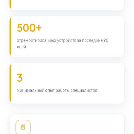
3140 руб
60 минут
Замена передней панели
500+
2970 руб
60 минут
отремонтированных устройств за последние 90
Замена задней панели
дней
2310 руб
60 минут
Замена линз фотоаппарата Nikon Coolpix L105
3
2700 руб
60 минут
минимальный опыт работы специалистов
Замена диска управления
2310 руб
60 минут
Замена вспышки фотоаппарата Nikon Coolpix L105
📄
3360 руб
60 минут