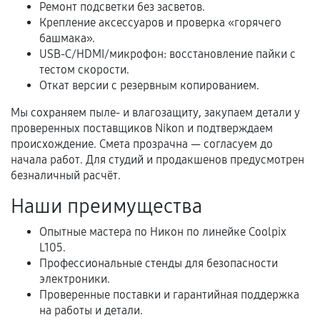
расширенной гарантии. Стоимость, сроки и
Ремонт подсветки без засветов.
Крепление аксессуаров и проверка «горячего
условия продления согласовываются отдельно и
башмака».
фиксируются в документах.
USB-C/HDMI/микрофон: восстановление пайки с
тестом скорости.
Откат версии с резервным копированием.
Когда гарантия не действует
Мы сохраняем пыле- и влагозащиту, закупаем детали у
проверенных поставщиков Nikon и подтверждаем
Нарушение правил эксплуатации,
происхождение. Смета прозрачна — согласуем до
механические повреждения, попадание влаги,
начала работ. Для студий и продакшенов предусмотрен
перегрев, коррозия.
безналичный расчёт.
Самостоятельный ремонт или вмешательство
Наши преимущества
третьих лиц.
Естественный износ деталей, если иное не
Опытные мастера по Никон по линейке Coolpix
предусмотрено отдельно.
L105.
Профессиональные стенды для безопасности
Обращение после окончания гарантийного
электроники.
срока.
Проверенные поставки и гарантийная поддержка
на работы и детали.
Программные сбои, если это не указано в