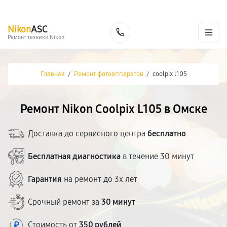
г. Омск
Ежедневно, с 10:00 до 20:00
+7 (800) 101-16-30
Nikon
ASC
Заказать
Ремонт техники Nikon
Главная
/
Ремонт фотоаппаратов
/
coolpix l105
Ремонт Nikon Coolpix L105 в Омске
Доставка до сервисного центра
бесплатно
Бесплатная диагностика
в течение 30 минут
Гарантия
на ремонт до 3х лет
Срочный ремонт за
30 минут
Стоимость от
350 рублей