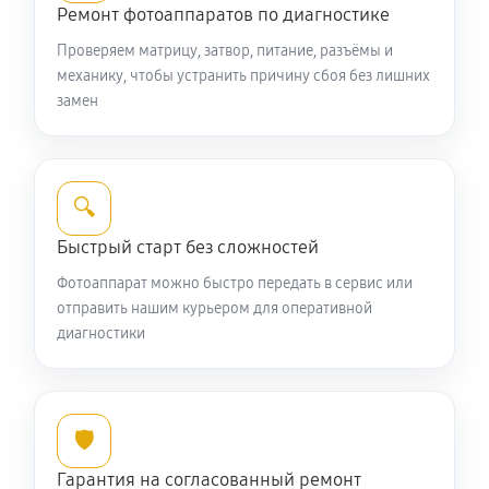
Ремонт фотоаппаратов по диагностике
Юстировка фотоаппарата Nikon Coolpix L105
Проверяем матрицу, затвор, питание, разъёмы и
1870 руб
60 минут
механику, чтобы устранить причину сбоя без лишних
замен
Комплексная чистка фотоаппарата Nikon Coolpix
L105
3850 руб
60 минут
🔍
Программный ремонт фотоаппарата Nikon Coolpix
Быстрый старт без сложностей
L105
Фотоаппарат можно быстро передать в сервис или
3190 руб
60 минут
отправить нашим курьером для оперативной
диагностики
🛡️
Гарантия на согласованный ремонт