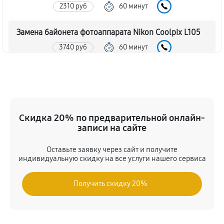
2310 руб
60 минут
Замена байонета фотоаппарата Nikon Coolpix L105
3740 руб
60 минут
Чистка CCD/CMOS матрицы
3850 руб
60 минут
Устранение битых пикселей на CCD/CMOS матрице
Скидка 20% по предварительной онлайн-
записи на сайте
4290 руб
60 минут
Оставьте заявку через сайт и получите
Замена платы отсека карты памяти
индивидуальную скидку на все услуги нашего сервиса
4180 руб
60 минут
Получить скидку 20%
Замена материнской платы
3630 руб
60 минут