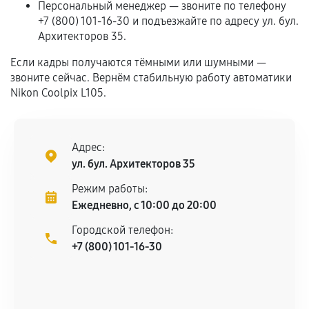
Персональный менеджер — звоните по телефону
отдельных условиях.
+7 (800) 101-16-30 и подъезжайте по адресу ул. бул.
Архитекторов 35.
Если кадры получаются тёмными или шумными —
Если комплектующие куплены
звоните сейчас. Вернём стабильную работу автоматики
самостоятельно
Nikon Coolpix L105.
Гарантия на выполненные работы может
сохраняться полностью или частично, если
соблюдены следующие условия:
Адрес:
Предоставленные детали подходят по
ул. бул. Архитекторов 35
техническим параметрам и не имеют внешних
Режим работы:
дефектов.
Ежедневно, с 10:00 до 20:00
Установка была выполнена нашим сервисным
Городской телефон:
центром.
+7 (800) 101-16-30
При этом гарантия на сами комплектующие
остается на стороне производителя или
продавца. За качество сторонних деталей
сервисный центр ответственности не несет.