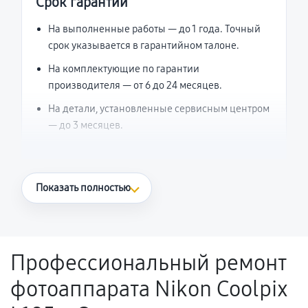
Срок гарантии
На выполненные работы — до 1 года. Точный
срок указывается в гарантийном талоне.
На комплектующие по гарантии
производителя — от 6 до 24 месяцев.
На детали, установленные сервисным центром
— до 3 месяцев.
Что считается гарантийным случаем
Показать полностью
Повторное возникновение неисправности,
напрямую связанной с выполненным
ремонтом.
Профессиональный ремонт
Поломка установленной детали при
фотоаппарата Nikon Coolpix
нормальной эксплуатации в течение
гарантийного срока.