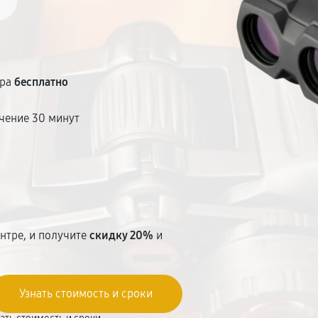
тра
бесплатно
чение 30 минут
т
нтре, и получите
скидку 20%
и