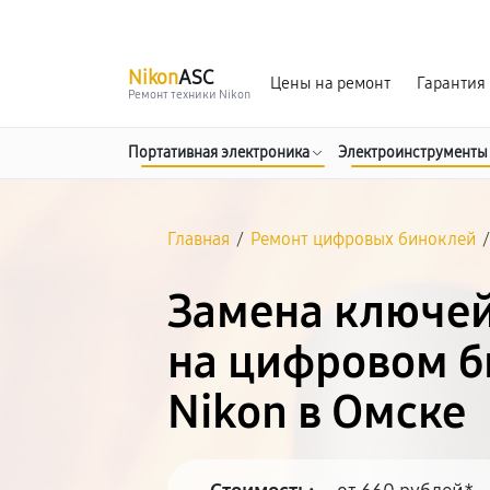
г. Омск
Ежедневно, с 10:00 до 20:00
Nikon
ASC
Цены на ремонт
Гарантия
Ремонт техники Nikon
Портативная электроника
Электроинструменты
Главная
/
Ремонт цифровых биноклей
Замена ключей
на цифровом б
Nikon в Омске