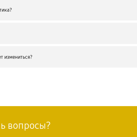
тика?
т измениться?
сь вопросы?