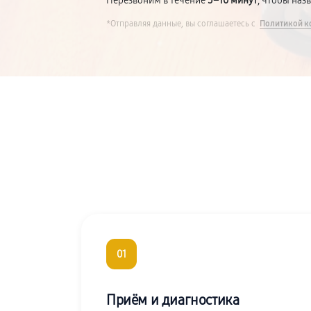
Перезвоним в течение
5–10 минут
, чтобы наз
*Отправляя данные, вы соглашаетесь с
Политикой к
01
Приём и диагностика