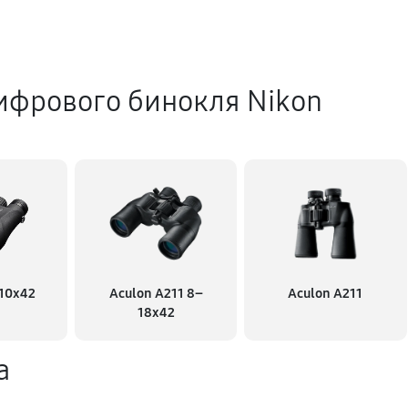
ифрового бинокля Nikon
 10x42
Aculon A211 8–
Aculon A211
18x42
а